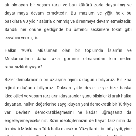
ait olmayan bir yaşam tarzı ve batı kültürü zorla dayatılmış ve
dayatılmaya devam etmektedir. Bu mazlum ve yiğit halk bu
baskılara 90 yıldır sabırla direnmiş ve direnmeye devam etmektedir.
Sandık her önüne geldiğinde bu üstenci seçkinlere tokat gibi
cevabını vermiştir.
Halkın %99’u Müslüman olan bir toplumda İslam’ın ve
Müslümanların daha fazla görünür olmasından kim neden
rahatsızlık duyuyor?
Bizler demokrasinin bir uzlaşma rejimi olduğunu biliyoruz. Bir ikna
rejimi olduğunu biliyoruz. Doksan yıldır devlet eliyle bize başka
ideolojileri ve yaşam tarzlarını dayatanlar şunu bilsinler ki artık halka
dayanan, halkın değerlerine saygı duyan yeni demokratik bir Türkiye
var. Devletin demokratikleşmesini ne kadar uğraşsanız da
engelleyemeyeceksiniz. Sizin ideolojilerinizin de hayat tarzınızın da
teminatı Müslüman Türk halkı olacaktır. Yüzyıllardır bu böyleydi, yine