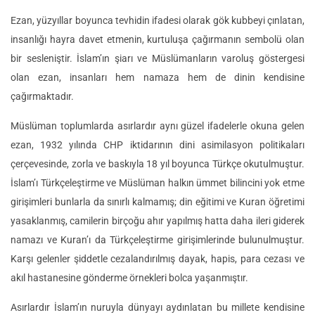
Ezan, yüzyıllar boyunca tevhidin ifadesi olarak gök kubbeyi çınlatan,
insanlığı hayra davet etmenin, kurtuluşa çağırmanın sembolü olan
bir sesleniştir. İslam’ın şiarı ve Müslümanların varoluş göstergesi
olan ezan, insanları hem namaza hem de dinin kendisine
çağırmaktadır.
Müslüman toplumlarda asırlardır aynı güzel ifadelerle okuna gelen
ezan, 1932 yılında CHP iktidarının dini asimilasyon politikaları
çerçevesinde, zorla ve baskıyla 18 yıl boyunca Türkçe okutulmuştur.
İslam’ı Türkçeleştirme ve Müslüman halkın ümmet bilincini yok etme
girişimleri bunlarla da sınırlı kalmamış; din eğitimi ve Kuran öğretimi
yasaklanmış, camilerin birçoğu ahır yapılmış hatta daha ileri giderek
namazı ve Kuran’ı da Türkçeleştirme girişimlerinde bulunulmuştur.
Karşı gelenler şiddetle cezalandırılmış dayak, hapis, para cezası ve
akıl hastanesine gönderme örnekleri bolca yaşanmıştır.
Asırlardır İslam’ın nuruyla dünyayı aydınlatan bu millete kendisine