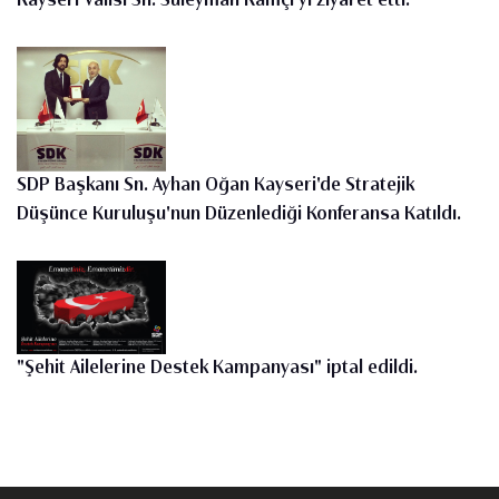
Kayseri Valisi Sn. Süleyman Kamçı'yı ziyaret etti.
SDP Başkanı Sn. Ayhan Oğan Kayseri'de Stratejik
Düşünce Kuruluşu'nun Düzenlediği Konferansa Katıldı.
"Şehit Ailelerine Destek Kampanyası" iptal edildi.