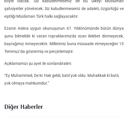
böyle olacak. Siz kabullenmeseniz de bu ülkeyi Müslüman
şahsiyetler yönetecek. Siz kabullenmeseniz de adaleti, özgürlüğü ve
eşitliği Müslüman Türk halkı sağlayacaktır.
Ezanın Aslına uygun okunuşunun 67. Yıldönümünde bütün dünya
şunu bilmelidir ki vatan topraklarımızda ezan ilelebet dinmeyecek,
bayrağımız inmeyecektir. Milletimiz buna müsaade etmeyeceğini 15
Temmuz’da göstermiş ve perçinlemiştir.
Açıklamamızı şu ayet ile sonlandıralım:
“Ey Muhammed, De ki: Hak geldi, batıl yok oldu. Muhakkak ki batıl,
yok olmaya mahkumdur.”
Diğer Haberler