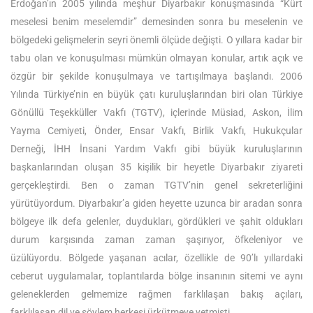
Erdoğan’ın 2005 yılında meşhur Diyarbakır konuşmasında “Kürt
meselesi benim meselemdir” demesinden sonra bu meselenin ve
bölgedeki gelişmelerin seyri önemli ölçüde değişti. O yıllara kadar bir
tabu olan ve konuşulması mümkün olmayan konular, artık açık ve
özgür bir şekilde konuşulmaya ve tartışılmaya başlandı. 2006
Yılında Türkiye’nin en büyük çatı kuruluşlarından biri olan Türkiye
Gönüllü Teşekküller Vakfı (TGTV), içlerinde Müsiad, Askon, İlim
Yayma Cemiyeti, Önder, Ensar Vakfı, Birlik Vakfı, Hukukçular
Derneği, İHH İnsani Yardım Vakfı gibi büyük kuruluşlarının
başkanlarından oluşan 35 kişilik bir heyetle Diyarbakır ziyareti
gerçekleştirdi. Ben o zaman TGTV’nin genel sekreterliğini
yürütüyordum. Diyarbakır’a giden heyette uzunca bir aradan sonra
bölgeye ilk defa gelenler, duydukları, gördükleri ve şahit oldukları
durum karşısında zaman zaman şaşırıyor, öfkeleniyor ve
üzülüyordu. Bölgede yaşanan acılar, özellikle de 90’lı yıllardaki
ceberut uygulamalar, toplantılarda bölge insanının sitemi ve aynı
geleneklerden gelmemize rağmen farklılaşan bakış açıları,
farklılaşan dil ve söylem herkesi ürkütmeye yetmişti.