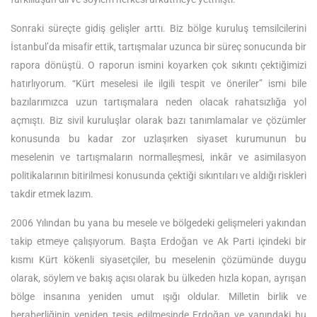
Sonraki süreçte gidiş gelişler arttı. Biz bölge kuruluş temsilcilerini
İstanbul’da misafir ettik, tartışmalar uzunca bir süreç sonucunda bir
rapora dönüştü. O raporun ismini koyarken çok sıkıntı çektiğimizi
hatırlıyorum. “Kürt meselesi ile ilgili tespit ve öneriler” ismi bile
bazılarımızca uzun tartışmalara neden olacak rahatsızlığa yol
açmıştı. Biz sivil kuruluşlar olarak bazı tanımlamalar ve çözümler
konusunda bu kadar zor uzlaşırken siyaset kurumunun bu
meselenin ve tartışmaların normalleşmesi, inkâr ve asimilasyon
politikalarının bitirilmesi konusunda çektiği sıkıntıları ve aldığı riskleri
takdir etmek lazım.
2006 Yılından bu yana bu mesele ve bölgedeki gelişmeleri yakından
takip etmeye çalışıyorum. Başta Erdoğan ve Ak Parti içindeki bir
kısmı Kürt kökenli siyasetçiler, bu meselenin çözümünde duygu
olarak, söylem ve bakış açısı olarak bu ülkeden hızla kopan, ayrışan
bölge insanına yeniden umut ışığı oldular. Milletin birlik ve
beraberliğinin yeniden tesis edilmesinde Erdoğan ve yanındaki bu