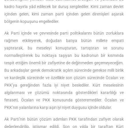
kadro hayırla yâd edilecek bir duruş sergilediler. Kimi zaman devlet
içinden gelen, kimi zaman parti içinden gelen direnişleri aşarak
bölgenin kopuşunu engellediler.
Ak Parti içinde ve çevresinde parti politikalarını bütün zorluklara
rağmen etkileyerek, doğudan batıya bütün millete empati
yaptırarak, bu meseleyi konuşturan, tartıştıran ve sorunu
normalleştirerek bu noktaya taşıyan bu kadronun bir kısmında
tespit ettiğim önemli bir zafiyetine de değinmeden geçemeyeceğim.
Bu arkadaşlar gerek demokratik açılım sürecinde gerekse milli birlik
ve kardeşlik sürecinde ve özellikle son çözüm sürecinde Öcalan ve
PKK’ya gereğinden fazla iyi niyet beslediler. Kürt meselesinin
algılanması ve çözümü noktasında gösterdikleri kararlılığı ve
feraseti, Öcalan ve PKK konusunda gösteremediler. Öcalan ve
PKK’nın yalanlarına karşı aşırı iyi niyet duygusu içinde oldular.
Ak Parti’nin bütün çözüm adımları PKK tarafından zafiyet olarak
değerlendirilip, istismar edildi. Son on yılda bir taraftan Kürt