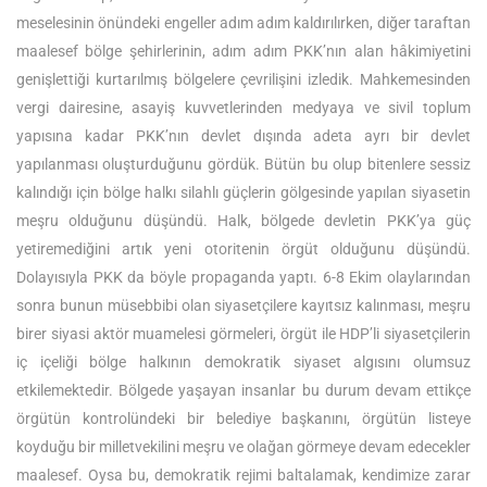
meselesinin önündeki engeller adım adım kaldırılırken, diğer taraftan
maalesef bölge şehirlerinin, adım adım PKK’nın alan hâkimiyetini
genişlettiği kurtarılmış bölgelere çevrilişini izledik. Mahkemesinden
vergi dairesine, asayiş kuvvetlerinden medyaya ve sivil toplum
yapısına kadar PKK’nın devlet dışında adeta ayrı bir devlet
yapılanması oluşturduğunu gördük. Bütün bu olup bitenlere sessiz
kalındığı için bölge halkı silahlı güçlerin gölgesinde yapılan siyasetin
meşru olduğunu düşündü. Halk, bölgede devletin PKK’ya güç
yetiremediğini artık yeni otoritenin örgüt olduğunu düşündü.
Dolayısıyla PKK da böyle propaganda yaptı. 6-8 Ekim olaylarından
sonra bunun müsebbibi olan siyasetçilere kayıtsız kalınması, meşru
birer siyasi aktör muamelesi görmeleri, örgüt ile HDP’li siyasetçilerin
iç içeliği bölge halkının demokratik siyaset algısını olumsuz
etkilemektedir. Bölgede yaşayan insanlar bu durum devam ettikçe
örgütün kontrolündeki bir belediye başkanını, örgütün listeye
koyduğu bir milletvekilini meşru ve olağan görmeye devam edecekler
maalesef. Oysa bu, demokratik rejimi baltalamak, kendimize zarar